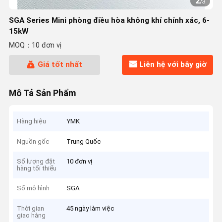
2
/
3
SGA Series Mini phòng điều hòa không khí chính xác, 6-
15kW
MOQ：10 đơn vị
Giá tốt nhất
Liên hệ với bây giờ
Mô Tả Sản Phẩm
Hàng hiệu
YMK
Nguồn gốc
Trung Quốc
Số lượng đặt
10 đơn vị
hàng tối thiểu
Số mô hình
SGA
Thời gian
45 ngày làm việc
giao hàng