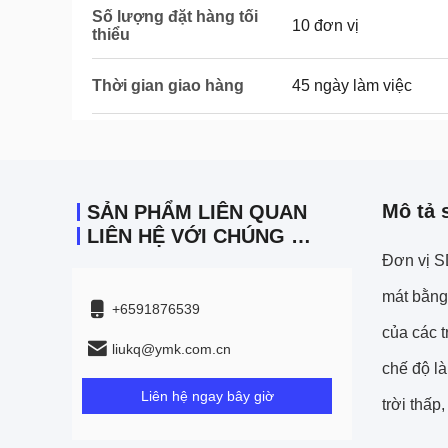
Số lượng đặt hàng tối
10 đơn vị
thiểu
Thời gian giao hàng
45 ngày làm việc
Mô tả 
SẢN PHẨM LIÊN QUAN
LIÊN HỆ VỚI CHÚNG TÔI
Đơn vị S
mát bằng
+6591876539
của các t
liukq@ymk.com.cn
chế độ l
Liên hệ ngay bây giờ
trời thấp