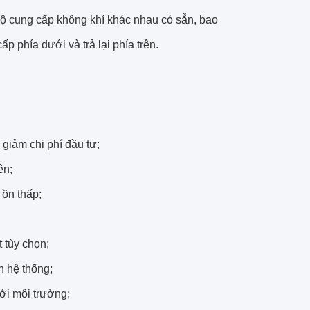
ộ cung cấp không khí khác nhau có sẵn, bao
p phía dưới và trả lại phía trên.
 giảm chi phí đầu tư;
ên;
 ồn thấp;
 tùy chọn;
n hệ thống;
ới môi trường;