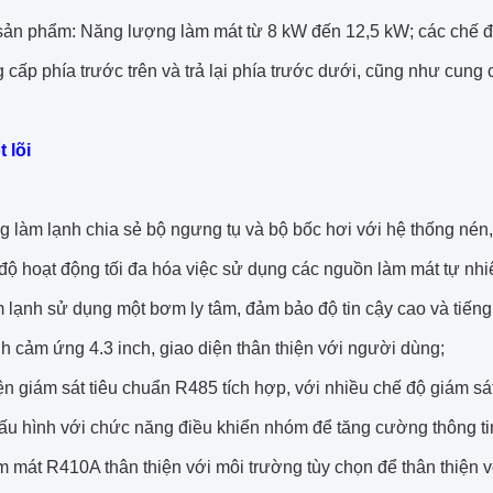
sản phẩm: Năng lượng làm mát từ 8 kW đến 12,5 kW; các chế đ
cấp phía trước trên và trả lại phía trước dưới, cũng như cung cấ
t lõi
g làm lạnh chia sẻ bộ ngưng tụ và bộ bốc hơi với hệ thống nén,
độ hoạt động tối đa hóa việc sử dụng các nguồn làm mát tự nhi
 lạnh sử dụng một bơm ly tâm, đảm bảo độ tin cậy cao và tiếng
h cảm ứng 4.3 inch, giao diện thân thiện với người dùng;
ện giám sát tiêu chuẩn R485 tích hợp, với nhiều chế độ giám sát
ấu hình với chức năng điều khiển nhóm để tăng cường thông ti
m mát R410A thân thiện với môi trường tùy chọn để thân thiện v