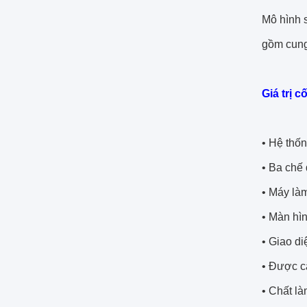
Mô hình 
gồm cung 
Giá trị cố
• Hệ thốn
• Ba chế 
• Máy làm
• Màn hìn
• Giao di
• Được c
• Chất là