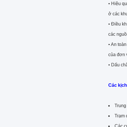
• Hiệu q
ở các kh
• Điều kh
các nguồ
• An toàn
của đơn v
• Dấu châ
Các kịc
Trung 
Trạm 
Các cử