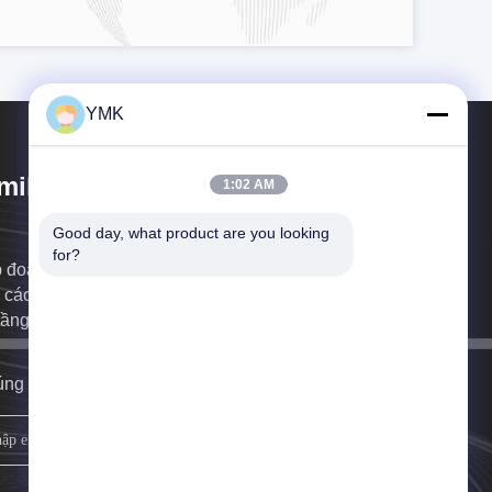
YMK
mikang Tech. Group Co., Ltd.
1:02 AM
Good day, what product are you looking 
for?
 đoàn Công nghệ YMK (SZ.300249) là nhà cung
 các giải pháp xanh cho toàn bộ vòng đời của cơ sở
tầng kỹ thuật số.
ng tôi sẽ gọi lại cho anh càng sớm càng tốt.
đăng ký