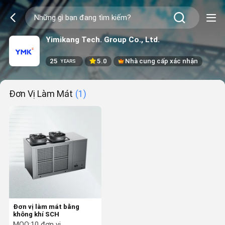
Yimikang Tech. Group Co., Ltd.
25
5.0
Nhà cung cấp xác nhận
YEARS
Đơn Vị Làm Mát
(1)
Đơn vị làm mát bằng
không khí SCH
MOQ:
10 đơn vị