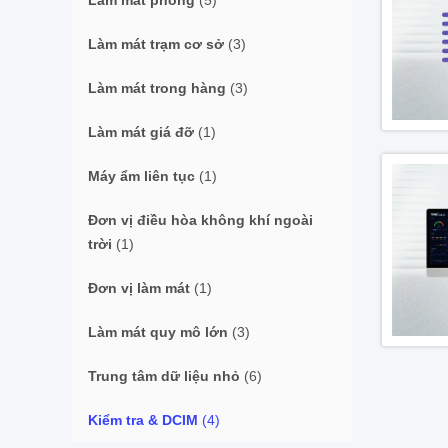
Làm mát phòng
(5)
Làm mát trạm cơ sở
(3)
Làm mát trong hàng
(3)
Làm mát giá đỡ
(1)
Máy ẩm liên tục
(1)
Đơn vị điều hòa không khí ngoài
trời
(1)
Đơn vị làm mát
(1)
Làm mát quy mô lớn
(3)
Trung tâm dữ liệu nhỏ
(6)
Kiểm tra & DCIM
(4)