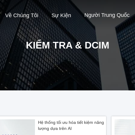
Người Trung Quốc
Về Chúng Tôi
Sự Kiện
KIỂM TRA & DCIM
Hệ thống tối ưu hóa tiết kiệm năng
lượng dựa trên AI