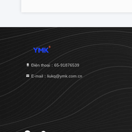
Điện thoại：65-91876539
E-mail：liukq@ymk.com.cn