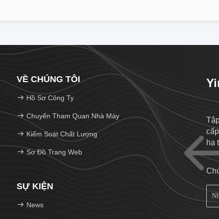
VỀ CHÚNG TÔI
Yi
Hồ Sơ Công Ty
Chuyến Tham Quan Nhà Máy
Tập
cấp
Kiểm Soát Chất Lượng
hạ 
Sơ Đồ Trang Web
Chú
SỰ KIỆN
News