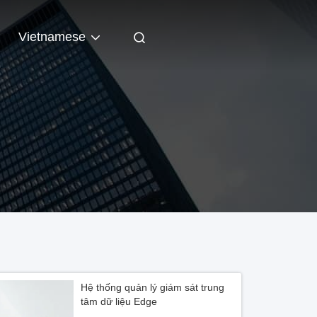
Vietnamese
Hệ thống quản lý giám sát trung
tâm dữ liệu Edge