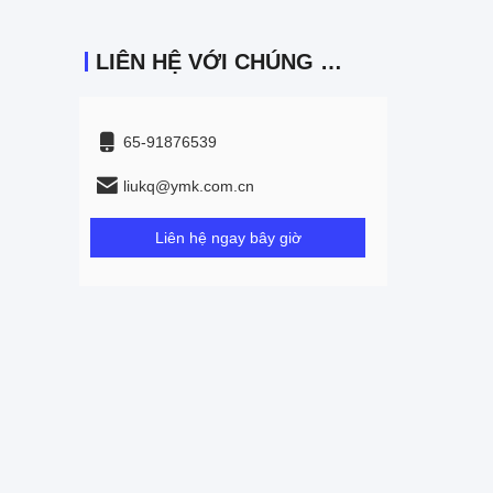
LIÊN HỆ VỚI CHÚNG TÔI
65-91876539
liukq@ymk.com.cn
Liên hệ ngay bây giờ